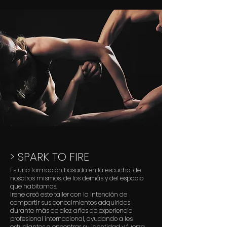
> SPARK TO FIRE
Es una formación basada en la escucha: de
nosotros mismos, de los demás y del espacio
que habitamos.
Irene creó este taller con la intención de
compartir sus conocimientos adquiridos
durante más de diez años de experiencia
profesional internacional, ayudando a les
estudiantes a encontrar su identidad y fuerza