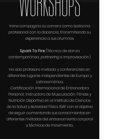
Irene compagina su carrera como bailarina
profesional con la docencia, transmitiendo su
experiencia a sus alumnos.
Spark To Fire
(Técnica de danza
contemporánea,
partnering
e improvisación)
Ha sido profesora invitada y conferencista en
diferentes lugares independientes de Europa y
Latinoamérica.
Certificación Internacional de Entrenadora
Personal, Instructora de Musculación, Fitness y
Nutrición Deportiva en el Instituto de Ciencias
de la Salud y Actividad Física ISAF con el objetivo
de seguir aumentando sus conocimientos en
diferentes métodos del entrenamiento corporal
y técnicas de movimiento.