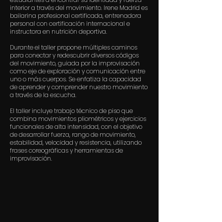
interior a través del movimiento. Irene Madrid es
bailarina profesional certificada, entrenadora
personal con certificación internacional e
instructora en nutrición deportiva.
Durante el taller propone múltiples caminos
para conectar y redescubrir diversos códigos
del movimiento, guiada por la improvisación
como eje de exploración y comunicación entre
uno o más cuerpos. Se enfatiza la capacidad
de aprender y comprender nuestro movimiento
a través de la escucha.
El taller incluye trabajo técnico de piso que
combina movimientos pliométricos y ejercicios
funcionales de alta intensidad, con el objetivo
de desarrollar fuerza, rango de movimiento,
estabilidad, velocidad y resistencia, utilizando
frases coreográficas y herramientas de
improvisación.